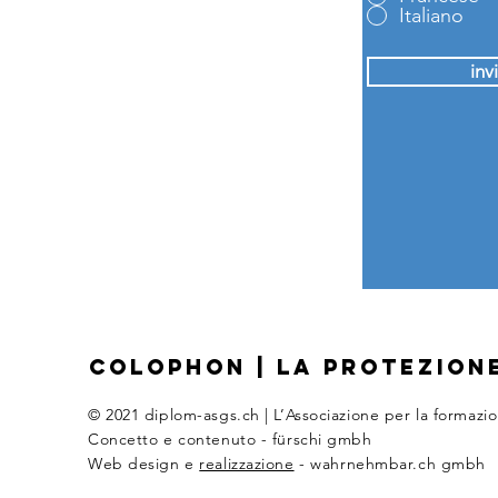
Italiano
inv
COLOPHON
|
LA PROTEZIONE
© 2021 diplom-asgs.ch | L’Associazione per la formazi
Concetto e contenuto - fürschi gmbh
Web design
e
realizzazione
-
wahrnehmbar.ch gmbh