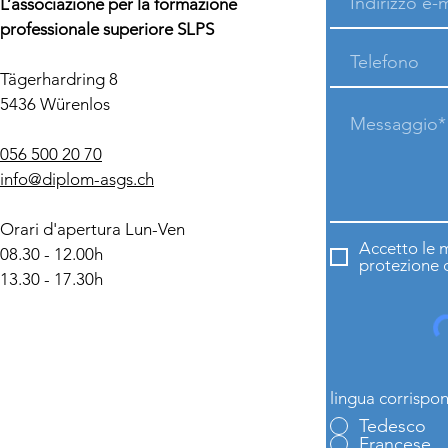
L’associazione per la formazione
professionale superiore SLPS
Tägerhardring 8
5436 Würenlos
056 500 20 70
info@diplom-asgs.ch
Orari d'apertura Lun-Ven
Accetto le m
08.30 - 12.00h
protezione d
13.30 - 17.30h
lingua corrispo
Tedesco
Francese