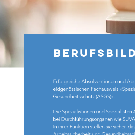
BERUFSBIL
Erfolgreiche Absolventinnen und Abs
eidgenössischen Fachausweis «Speziali
Gesundheitsschutz (ASGS)».
Die Spezialistinnen und Spezialisten
bei Durchführungsorganen wie SUVA,
In ihrer Funktion stellen sie sicher,
Arbeitssicherheit und Gesundheitssc