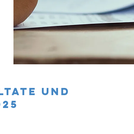
ltate und
025