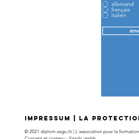
allemand
français
italien
env
IMPRESSUM
|
LA PROTECTIO
© 2021 diplom-asgs.ch | L'association pour la formatio
Concept et contenu - fürschi gmbh