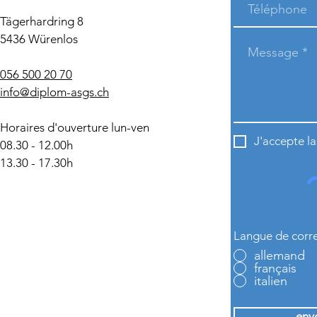
Tägerhardring 8
5436 Würenlos
056 500 20 70
info@diplom-asgs.ch
Horaires d'ouverture lun-ven
J'accepte l
08.30 - 12.00h
13.30 - 17.30h
Langue de corr
allemand
français
italien
env