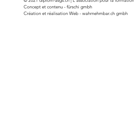
© 2021 diplom-asgs.ch | L'association pour la formatio
Concept et contenu - fürschi gmbh
Création
et
réalisation Web
-
wahrnehmbar.ch gmbh