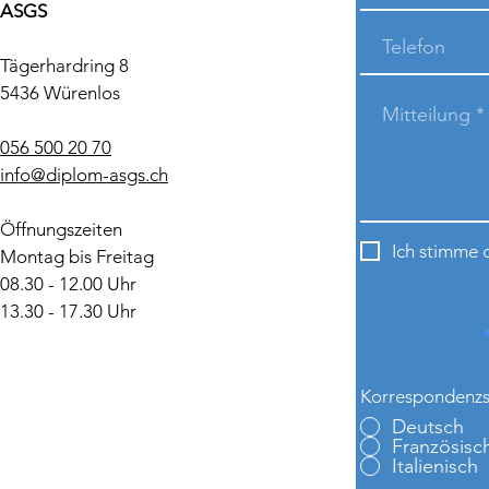
ASGS
Tägerhardring 8
5436 Würenlos
056 500 20 70
info@diplom-asgs.ch
Öffnungszeiten
Ich stimme 
Montag bis Freitag
08.30 - 12.00 Uhr
13.30 - 17.30 Uhr
Korrespondenz
Deutsch
Französisc
Italienisch