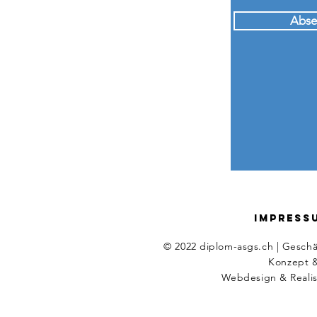
Abse
IMPRESS
© 2022 diplom-asgs.ch | Geschä
Konzept &
Webdesign
&
Reali