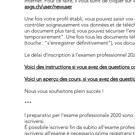
Internet. Pour ce faire, il vous suffit de cliquer sur l
asgs.ch/user/newuser
Une fois votre profil établi, vous pouvez saisir vo
contrôler soigneusement vos données et de téléc
un document plus tard, vous pouvez sécuriser l’en
temporairement". Une fois tous les documents télé
(touche : "s’enregistrer définitivement"), vos doc
Le délai d’inscription à l’examen professionnel 202
Voici des instructions si vous avez des questions co
Voici un aperçu des cours, si vous avez des questi
Nous vous souhaitons plein succès !
***
I preparativi per l’esame professionale 2020 son
iscriversi.
È possibile iscriversi fin da subito all’esame prof
iscriversi all’esame è necessario prima registrarsi