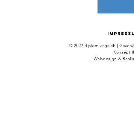
IMPRESS
© 2022 diplom-asgs.ch | Geschä
Konzept &
Webdesign
&
Reali