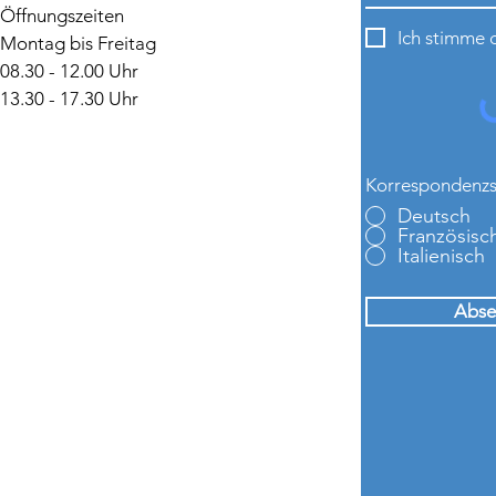
Öffnungszeiten
Ich stimme 
Montag bis Freitag
08.30 - 12.00 Uhr
13.30 - 17.30 Uhr
Korrespondenz
Deutsch
Französisc
Italienisch
Abse