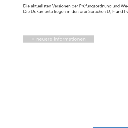
Die aktuellsten Versionen der
Prüfungsordnung
und
Weg
Die Dokumente liegen in den drei Sprachen D, F und I v
< neuere Informationen