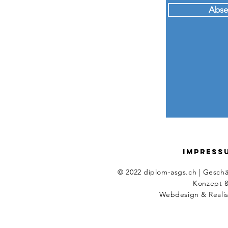
Abse
IMPRESS
© 2022 diplom-asgs.ch | Geschä
Konzept &
Webdesign
&
Reali