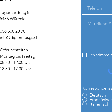
ASGS
Tägerhardring 8
5436 Würenlos
056 500 20 70
info@diplom-asgs.ch
Öffnungszeiten
Ich stimme 
Montag bis Freitag
08.30 - 12.00 Uhr
13.30 - 17.30 Uhr
Korrespondenz
Deutsch
Französisc
Italienisch